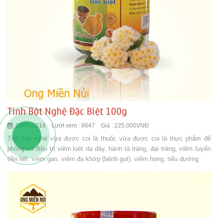
912351178
Tinh Bột Nghệ Đặc Biệt 100g
0912351178
10/05/2016 Lượt xem : 8647 Giá : 225.000VNĐ
0912351178
Tinh bột nghệ vừa được coi là thuốc vừa được coi là thực phẩm để
phòng và điều trị viêm loét dạ dày, hành tá tràng, đại tràng, viêm tuyến
tiền liệt, viêm gan, viêm đa khớp (bệnh gut), viêm họng, tiểu đường