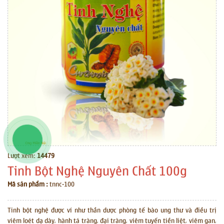
0912351178
0912351178
0912351178
Lượt xem:
14479
Tinh Bột Nghệ Nguyên Chất 100g
Mã sản phẩm :
tnnc-100
Tinh bột nghệ được ví như thần dược phòng tế bào ung thư và điều trị
viêm loét dạ dày, hành tá tràng, đại tràng, viêm tuyến tiền liệt, viêm gan,