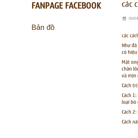
các 
FANPAGE FACEBOOK
06/04
Bản đồ
các các
Như đã 
có hiệu
Mật ong
chân lô
và mịn
Cách tr
Cách 1:
loại bỏ
Cách 2:
Cách nà