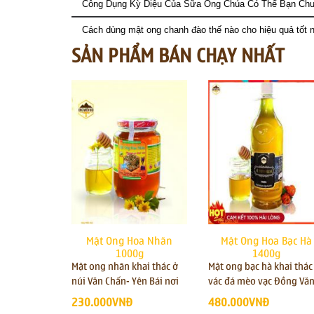
Công Dụng Kỳ Diệu Của Sữa Ong Chúa Có Thể Bạn Chư
Cách dùng mật ong chanh đào thế nào cho hiệu quả tốt n
SẢN PHẨM BÁN CHẠY NHẤT
Mật Ong Hoa Nhãn
Mật Ong Hoa Bạc Hà
1000g
1400g
Mật ong nhãn khai thác ở
Mật ong bạc hà khai thác
núi Văn Chấn- Yên Bái nơi
vác đá mèo vạc Đồng Văn
có rừng nhãn bạt ngàn,
Hà Giang ,công dụng mậ
230.000VNĐ
480.000VNĐ
công dụng mật ong nhãn
ong bạc hà chữa bệnh v