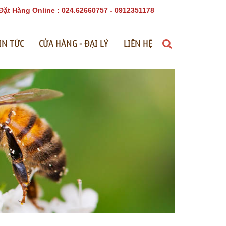
Đặt Hàng Online : 024.62660757 - 0912351178
IN TỨC
CỬA HÀNG - ĐẠI LÝ
LIÊN HỆ