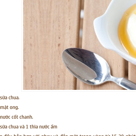
 sữa chua,
a mật ong,
a nước cốt chanh,
a sữa chua và 1 thìa nước ấm