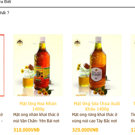
a Biết
hất ?
Mật Ong Hoa Nhãn
Mật Ong Sữa Chúa Xuất
1400g
Khẩu 1400g
 ở
Mật ong nhãn khai thác ở
Mật ong rừng khai thác ở
Ti
 -
núi Văn Chấn- Yên Bái nơi
vùng núi cao Tây Bắc nơi
th
t
có rừng nhãn bạt ngàn,
có nhiều nguồn hoa dược
un
310.000VNĐ
320.000VNĐ
1
iêm
công dụng mật ong nhãn
liệu, công dụng mật ong
lo