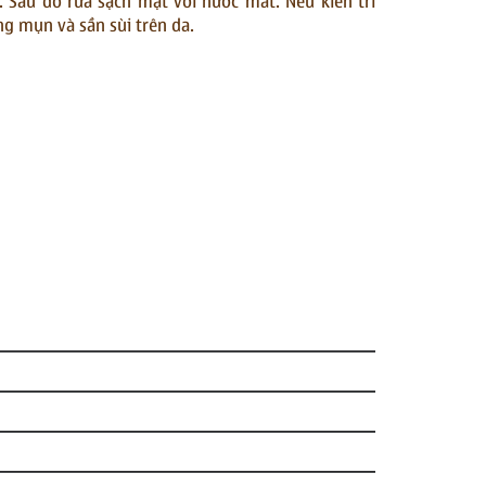
 Sau đó rửa sạch mặt với nước mát. Nếu kiên trì
ng mụn và sần sùi trên da.