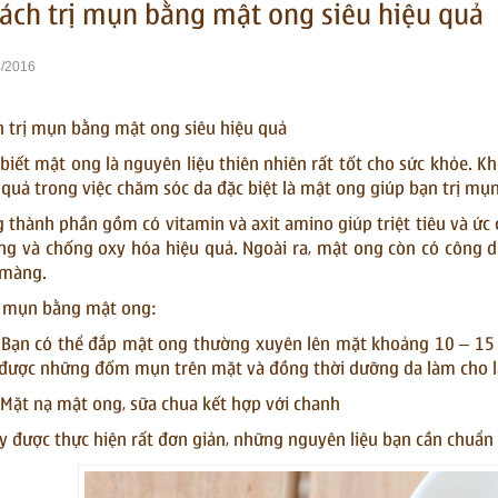
cách trị mụn bằng mật ong siêu hiệu quả
/2016
h trị mụn bằng mật ong siêu hiệu quả
biết mật ong là nguyên liệu thiên nhiên rất tốt cho sức khỏe. K
 quả trong việc chăm sóc da đặc biệt là mật ong giúp bạn trị m
 thành phần gồm có vitamin và axit amino giúp triệt tiêu và ức c
ng và chống oxy hóa hiệu quả. Ngoài ra, mật ong còn có công 
 màng.
ị mụn bằng mật ong:
 Bạn có thể đắp mật ong thường xuyên lên mặt khoảng 10 – 15 
 được những đốm mụn trên mặt và đồng thời dưỡng da làm cho là
 Mặt nạ mật ong, sữa chua kết hợp với chanh
y được thực hiện rất đơn giản, những nguyên liệu bạn cần chuẩn b