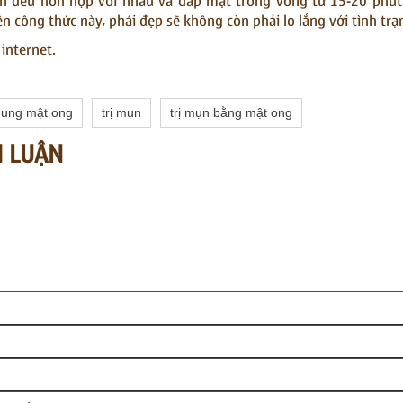
n đều hỗn hợp với nhau và đắp mặt trong vòng từ 15-20 phút.
ện công thức này, phái đẹp sẽ không còn phải lo lắng với tình trạ
internet.
dụng mật ong
trị mụn
trị mụn bằng mật ong
H LUẬN