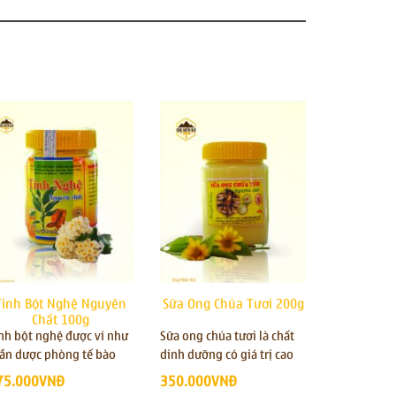
Tinh Bột Nghệ Nguyên
Sữa Ong Chúa Tươi 200g
Phấn Ho
Chất 100g
nh bột nghệ được ví như
Sữa ong chúa tươi là chất
Phấn hoa là
ần dược phòng tế bào
dinh dưỡng có giá trị cao
chứa 21 axi
g thư và điều trị viêm
tác dụng làm chậm quá
dụng bồi bổ
75.000VNĐ
350.000VNĐ
160.000V
ét dạ dày, hành tá tràng,
trình lão hóa, điều hòa
ngủ, thận y