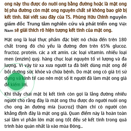
ong này thu được do nuôi ong bằng đường hoặc là mật ong
bị pha đường còn mật ong nguyên chất sẽ không bao giờ bị
nguyên
kết tinh. Bài viết sau đây của TS. Phùng Hữu Chính
giám đốc Trung tâm nghiên cứu và phát triển ong
Việt
Nam
sẽ giải thích rõ hiện tượng kết tinh của mật ong.
Mật ong là loại thực phẩm đặc biệt nó chứa đến trên 180
chất trong đó chủ yếu là đường đơn trên 65% glucoz,
fructoz, protein, các a xít amin, các loại vitamin, nhiều loại
men (enzim) quý, hàng chục loại nguyên tố vi lượng và đa
912351178
lượng. Vì vậy từ xa xưa người ta đã biết dùng mật ong để
bồi dưỡng sức khỏe và chữa bệnh. Do mật ong có giá trị sử
0912351178
0912351178
dụng và kinh tế cao nên một số ít người đã làm mật ong giả
để kiếm lời.
Khi thấy chai mật bị kết tinh còn gọi là lắng đường nhiều
người cho rằng đây là mật ong thu được do người nuôi ong
cho ong ăn đường mía (sucroz) thậm chí có người còn
khẳng định đây là mật ong giả. Quan điểm này là hoàn toàn
sai lầm vì phần lớn mật ong tốt đều sẽ kết tinh trong quá
trình bảo quản nhất là vào mùa Đông..