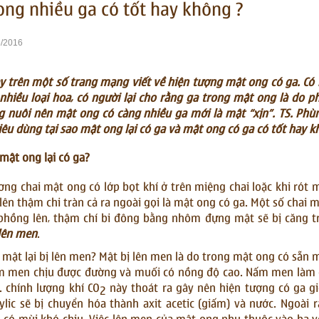
ong nhiều ga có tốt hay không ?
/2016
y trên một số trang mạng viết về hiện tượng mật ong có ga. Có 
nhiều loại hoa, có người lại cho rằng ga trong mật ong là do 
 nuôi nên mật ong có càng nhiều ga mới là mật “xịn”. TS. Phùn
iêu dùng tại sao mật ong lại có ga và mật ong có ga có tốt hay 
 mật ong lại có ga?
ơng chai mật ong có lớp bọt khí ở trên miệng chai loặc khi rót m
 lên thậm chi tràn cả ra ngoài gọi là mật ong có ga. Một số chai 
phồng lên, thậm chí bi đông bằng nhôm đựng mật sẽ bị căng t
lên men
.
 mật lại bị lên men? Mật bị lên men là do trong mật ong có sẵn 
m men chịu được đường và muối có nồng độ cao. Nấm men làm c
. chính lượng khí CO
này thoát ra gây nên hiện tượng có ga gi
2
ylic sẽ bị chuyển hóa thành axit acetic (giấm) và nước. Ngoài 