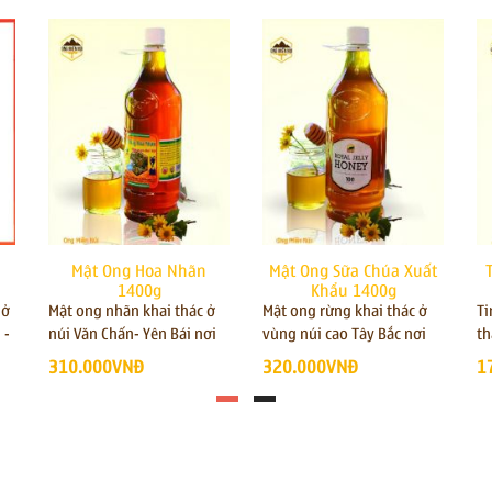
Mật Ong Hoa Nhãn
Mật Ong Sữa Chúa Xuất
1400g
Khẩu 1400g
 ở
Mật ong nhãn khai thác ở
Mật ong rừng khai thác ở
Ti
 -
núi Văn Chấn- Yên Bái nơi
vùng núi cao Tây Bắc nơi
th
t
có rừng nhãn bạt ngàn,
có nhiều nguồn hoa dược
un
310.000VNĐ
320.000VNĐ
1
iêm
công dụng mật ong nhãn
liệu, công dụng mật ong
lo
dạ
chữa mất ngủ, thận yếu,
tăng cường sinh lực, chữa
đạ
g.
chữa bệnh viêm họng, hô
bệnh viêm họng, hô
li
hấp,viêm loét dạ dày, đại
hấp,viêm loét dạ dày, đại
kh
tràng, làm đẹp
tràng, làm đẹp
h