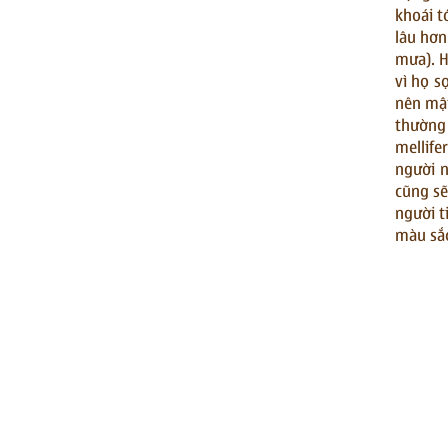
khoái t
lâu hơn
mưa). H
vì họ s
nên mật
thường 
mellife
người n
cũng sẽ
người t
màu sắc