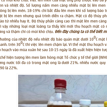
 có mùi khó chịu. Việc lên men của mật ong phụ thuộc vào ba y
n và nhiệt độ. Số lượng nấm men càng nhiều mật bị lên men 
ng bị lên mên. 18-19% chỉ bắt đầu lên men khi số lượng bào 
 bị lên men nhưng quá trình diễn ra chậm. Mật có độ thủy phầ
ào tử nhiều hay ít. Độ thủy phần càng cao thì mật lên men càn
ì vậy những loại mật loãng ta thấy khi mới thu hoạch mật có
ăng và thậm chí có mùi khó chịu.
Đến đây chúng ta có thể biết mậ
0
hưởng của nhiệt độ nếu nhiệt độ bảo quản mật dưới 10
C mật 
0
anh, trên 30
C thì việc lên men chậm lại. Vì thế mật thu hoạc
 hoạch vào mùa xuân hè sau 10-15 ngày là đã xuất hiện hiện tượ
chế hiện tượng lên men làm hỏng mật Tổ chức y tế thế giới (WH
ng nước tối đa có trong mật ong là dưới 21%, nhiều nước quy
90 là 22%.