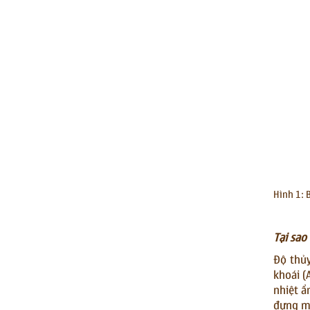
Hình 1: 
Tại sao
Độ thủy
khoái (
nhiệt ẩ
đựng mậ