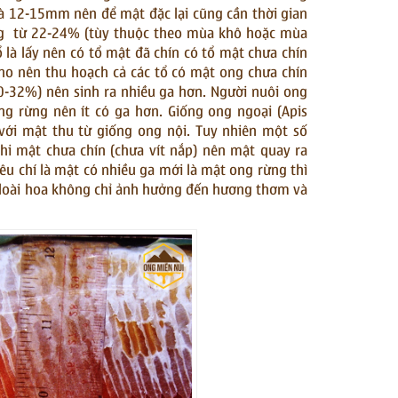
là 12-15mm nên để mật đặc lại cũng cần thời gian
rừng từ 22-24% (tùy thuộc theo mùa khô hoặc mùa
 là lấy nên có tổ mật đã chín có tổ mật chưa chín
cho nên thu hoạch cả các tổ có mật ong chưa chín
-32%) nên sinh ra nhiều ga hơn. Người nuôi ong
g rừng nên ít có ga hơn. Giống ong ngoại (Apis
với mật thu từ giống ong nội. Tuy nhiên một số
hi mật chưa chín (chưa vít nắp) nên mật quay ra
êu chí là mật có nhiều ga mới là mật ong rừng thì
u loài hoa không chỉ ảnh hưởng đến hương thơm và