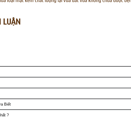
ua loại mật kém chất lượng lại vừa đắt vừa không chữa được bệnh
H LUẬN
a Biết
hất ?