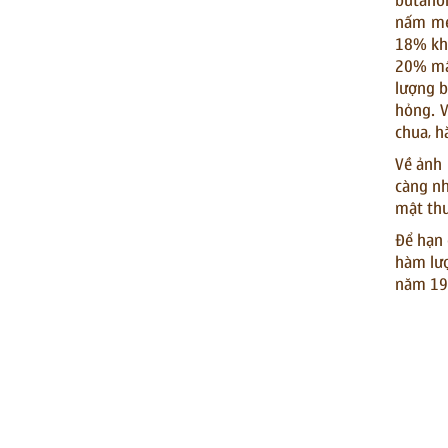
butanol
nấm me
18% khô
20% mật
lượng b
hỏng. V
chua, h
Về ảnh 
càng nh
mật thu
Để hạn 
hàm lượ
năm 19