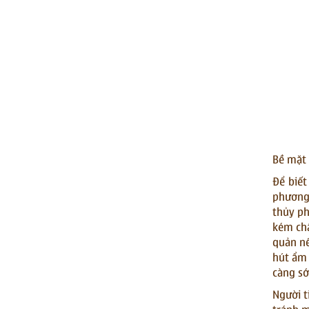
Bề mặt 
Để biết
phương 
thủy ph
kém chấ
quản nế
hút ẩm 
càng sớ
Người t