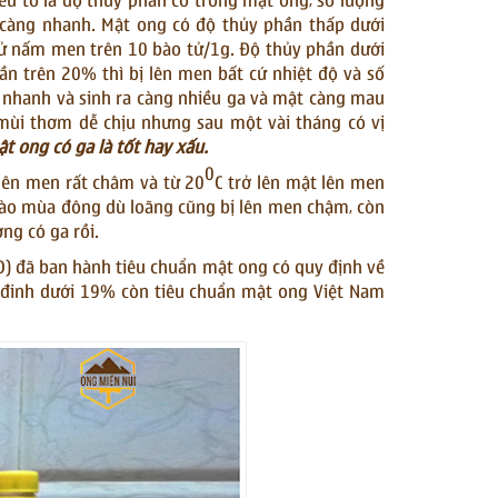
ếu tố là độ thủy phần có trong mật ong, số lượng
càng nhanh. Mật ong có độ thủy phần thấp dưới
tử nấm men trên 10 bào tử/1g. Độ thủy phần dưới
n trên 20% thì bị lên men bất cứ nhiệt độ và số
g nhanh và sinh ra càng nhiều ga và mật càng mau
 mùi thơm dễ chịu nhưng sau một vài tháng có vị
t ong có ga là tốt hay xấu.
0
lên men rất châm và từ 20
C trở lên mật lên men
h vào mùa đông dù loãng cũng bị lên men chậm, còn
ng có ga rồi.
O) đã ban hành tiêu chuẩn mật ong có quy định về
 đinh dưới 19% còn tiêu chuẩn mật ong Việt Nam