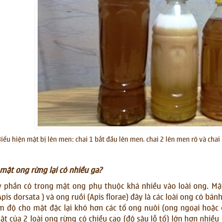
Biểu hiện mật bị lên men: chai 1 bắt đầu lên men, chai 2 lên men rõ và chai
 mật ong rừng lại có nhiều ga?
 phần có trong mật ong phụ thuộc khá nhiều vào loài ong. Mậ
Apis dorsata ) và ong ruồi (Apis florae) đây là các loài ong có bá
m độ cho mật đặc lại khó hơn các tổ ong nuôi (ong ngoại hoặc o
t của 2 loài ong rừng có chiều cao (độ sâu lỗ tổ) lớn hơn nhiề