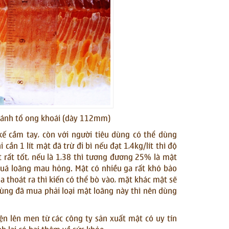
bánh tổ ong khoái (dày 112mm)
ế cầm tay, còn với người tiêu dùng có thể dùng
ần 1 lít mật đã trừ đi bì nếu đạt 1,4kg/lít thì độ
t rất tốt, nếu là 1,38 thì tương đương 25% là mật
quá loãng mau hỏng. Mật có nhiều ga rất khó bảo
a thoát ra thì kiến có thể bò vào, mặt khác mật sẽ
ùng đã mua phải loại mật loãng này thì nên dùng
ện lên men từ các công ty sản xuất mật có uy tín