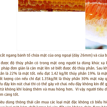
cắt ngang bánh tổ chứa mật của ong ngoại (dày 26mm) và của 
 được độ thủy phần có trong mật ong người ta dùng khúc xạ k
pháp đơn giản là cân mật lên sẽ biết được độ thủy phần. Sau khi c
ần là 22% là mật tốt, nếu đạt 1,42 kg/lít thủy phần 19%, là mậ
t lượng còn nếu chỉ đạt 1,35kg/lít là thủy phần 30% mật này 
u đậy kín nút chai thì có thể gây vỡ chai, nếu đậy không kín để g
từ không khí loãng thêm và mau hỏng hơn. Vì vậy người tiêu d
m càng tốt.
iêu dùng thông thái cần mua các loại mật đặc không có biểu hi