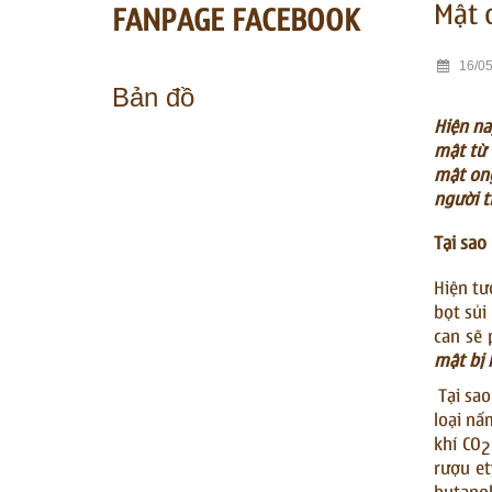
Mật 
FANPAGE FACEBOOK
16/05
Bản đồ
Hiện na
mật từ 
mật ong
người t
Tại sao
Hiện tư
bọt sủi
can sẽ 
mật bị 
Tại sao
loại nấ
khí CO
2
rượu et