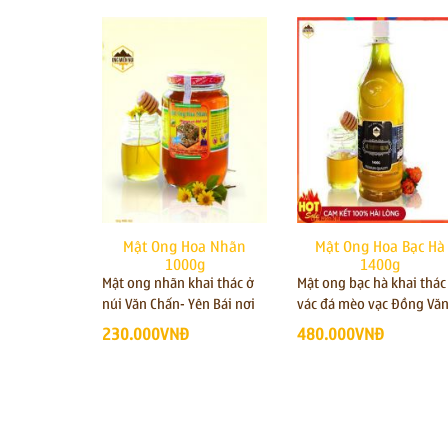
Mật Ong Hoa Nhãn
Mật Ong Hoa Bạc Hà
1000g
1400g
Mật ong nhãn khai thác ở
Mật ong bạc hà khai thác
núi Văn Chấn- Yên Bái nơi
vác đá mèo vạc Đồng Văn
có rừng nhãn bạt ngàn,
Hà Giang ,công dụng mậ
230.000VNĐ
480.000VNĐ
công dụng mật ong nhãn
ong bạc hà chữa bệnh v
chữa mất ngủ, thận yếu,
họng, hô hấp,viêm loét 
chữa bệnh viêm họng, hô
dày, đại tràng, tiểu đườn
hấp,viêm loét dạ dày, đại
tràng, làm đẹp