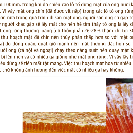
ới 100mm, trong khi đó chiều cao lỗ tổ đựng mật của ong nuôi 
. Vì vậy mật ong chín (đã được vít nắp) trong các lỗ tổ ong 
ơn nữa trong quá trình đi săn mật ong, người săn ong cứ gặp tổ
ợ người khác gặp sẽ lấy mất cho nên hễ tìm thấy tổ ong là lấy 
 ong rừng thường loãng (độ thủy phần 26-28% thậm chí tới 30
thu hoạch mật đã chín nên thủy phần thấp hơn so với mật on
ra) do đông quân, quạt gió mạnh nên mật thường đặc hơn so 
uôi ong (cả nội và ngoại) chạy theo năng suất nên quay mật k
 bị lên men và có nhiều ga giống như mật ong rừng. Vì vậy lấy ti
iêu dùng sẽ tiền mất tật mang. Việc thu hoạch mật hoa từ nhiề
 chứ không ảnh hưởng đến việc mật có nhiều ga hay không.