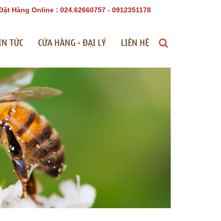
Đặt Hàng Online : 024.62660757 - 0912351178
IN TỨC
CỬA HÀNG - ĐẠI LÝ
LIÊN HỆ