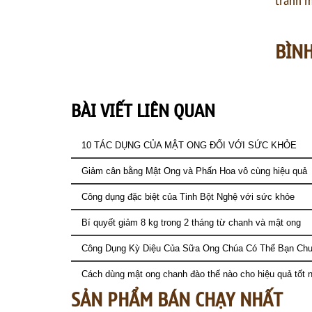
tránh m
BÌN
BÀI VIẾT LIÊN QUAN
10 TÁC DỤNG CỦA MẬT ONG ĐỐI VỚI SỨC KHỎE
Giảm cân bằng Mật Ong và Phấn Hoa vô cùng hiệu quả
Công dụng đặc biệt của Tinh Bột Nghệ với sức khỏe
Bí quyết giảm 8 kg trong 2 tháng từ chanh và mật ong
Công Dụng Kỳ Diệu Của Sữa Ong Chúa Có Thể Bạn Chư
Cách dùng mật ong chanh đào thế nào cho hiệu quả tốt n
SẢN PHẨM BÁN CHẠY NHẤT